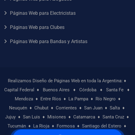
Páginas Web para Electricistas
Páginas Web para Clubes
Páginas Web para Bandas y Artistas
Realizamos Diseño de Páginas Web en toda la Argentina: ♦
Capital Federal
♦
Buenos Aires
♦
Córdoba
♦
Santa Fe
♦
Mendoza
♦
Entre Ríos
♦
La Pampa
♦
Río Negro
♦
Neuquén
♦
Chubut
♦
Corrientes
♦
San Juan
♦
Salta
♦
Jujuy
♦
San Luis
♦
Misiones
♦
Catamarca
♦
Santa Cruz
♦
Tucumán
♦
La Rioja
♦
Formosa
♦
Santiago del Estero
♦