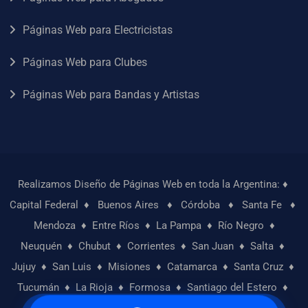
Páginas Web para Electricistas
Páginas Web para Clubes
Páginas Web para Bandas y Artistas
Realizamos Diseño de Páginas Web en toda la Argentina: ♦
Capital Federal
♦
Buenos Aires
♦
Córdoba
♦
Santa Fe
♦
Mendoza
♦
Entre Ríos
♦
La Pampa
♦
Río Negro
♦
Neuquén
♦
Chubut
♦
Corrientes
♦
San Juan
♦
Salta
♦
Jujuy
♦
San Luis
♦
Misiones
♦
Catamarca
♦
Santa Cruz
♦
Tucumán
♦
La Rioja
♦
Formosa
♦
Santiago del Estero
♦