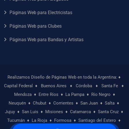
Páginas Web para Electricistas
Páginas Web para Clubes
Páginas Web para Bandas y Artistas
Realizamos Diseño de Páginas Web en toda la Argentina: ♦
Capital Federal
♦
Buenos Aires
♦
Córdoba
♦
Santa Fe
♦
Mendoza
♦
Entre Ríos
♦
La Pampa
♦
Río Negro
♦
Neuquén
♦
Chubut
♦
Corrientes
♦
San Juan
♦
Salta
♦
Jujuy
♦
San Luis
♦
Misiones
♦
Catamarca
♦
Santa Cruz
♦
Tucumán
♦
La Rioja
♦
Formosa
♦
Santiago del Estero
♦