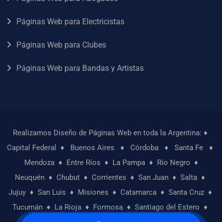
Páginas Web para Electricistas
Páginas Web para Clubes
Páginas Web para Bandas y Artistas
Realizamos Diseño de Páginas Web en toda la Argentina: ♦
Capital Federal
♦
Buenos Aires
♦
Córdoba
♦
Santa Fe
♦
Mendoza
♦
Entre Ríos
♦
La Pampa
♦
Río Negro
♦
Neuquén
♦
Chubut
♦
Corrientes
♦
San Juan
♦
Salta
♦
Jujuy
♦
San Luis
♦
Misiones
♦
Catamarca
♦
Santa Cruz
♦
Tucumán
♦
La Rioja
♦
Formosa
♦
Santiago del Estero
♦