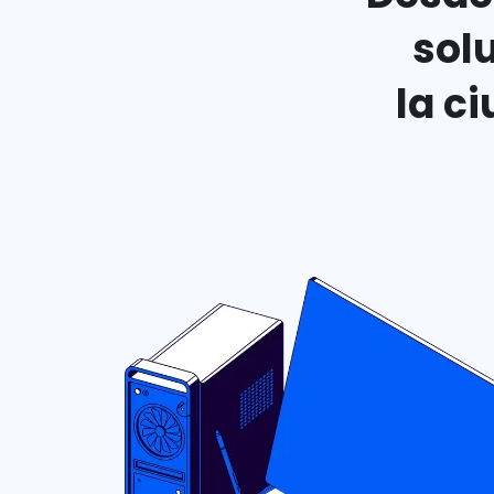
sol
la c