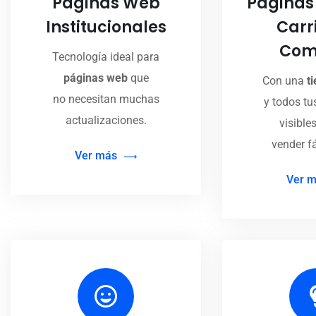
Páginas Web
Páginas
Institucionales
Carr
Com
Tecnología ideal para
páginas web
que
Con una
t
no necesitan muchas
y todos tu
actualizaciones.
visible
vender f
Ver más
Ver 