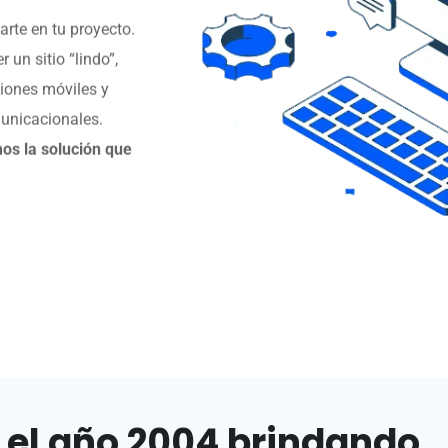
rte en tu proyecto.
un sitio “lindo”,
siones móviles y
municacionales.
s la solución que
 el año 2004 brindando