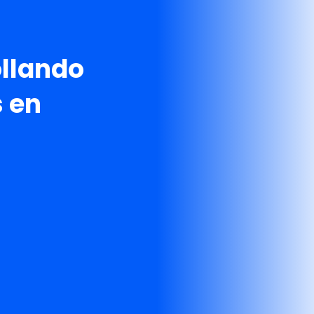
ollando
 en