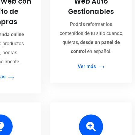
 Web con
Web Auto
ito de
Gestionables
pras
Podrás reformar los
contenidos de tu sitio cuando
ienda online
quieras,
desde un panel de
s productos
control
en español.
s, podrás
ácilmente.
Ver más
más