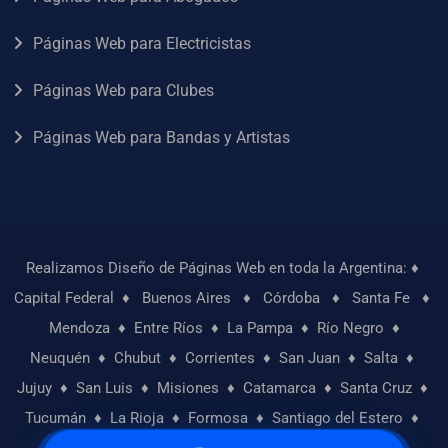
Páginas Web para Electricistas
Páginas Web para Clubes
Páginas Web para Bandas y Artistas
Realizamos Diseño de Páginas Web en toda la Argentina: ♦
Capital Federal
♦
Buenos Aires
♦
Córdoba
♦
Santa Fe
♦
Mendoza
♦
Entre Ríos
♦
La Pampa
♦
Río Negro
♦
Neuquén
♦
Chubut
♦
Corrientes
♦
San Juan
♦
Salta
♦
Jujuy
♦
San Luis
♦
Misiones
♦
Catamarca
♦
Santa Cruz
♦
Tucumán
♦
La Rioja
♦
Formosa
♦
Santiago del Estero
♦