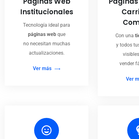
Páginas Web
Páginas
Institucionales
Carr
Com
Tecnología ideal para
páginas web
que
Con una
t
no necesitan muchas
y todos tu
actualizaciones.
visible
vender f
Ver más
Ver 