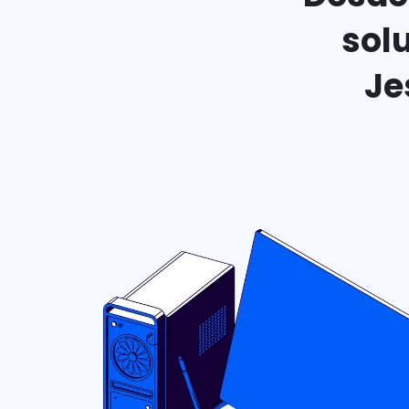
sol
Je