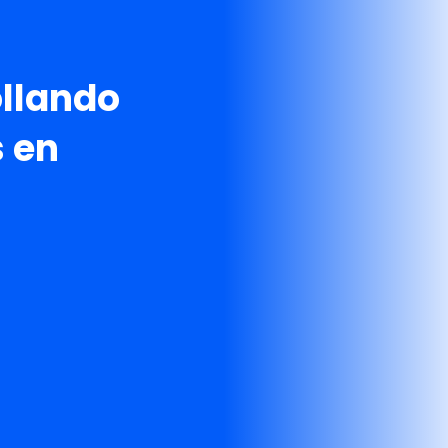
ollando
 en