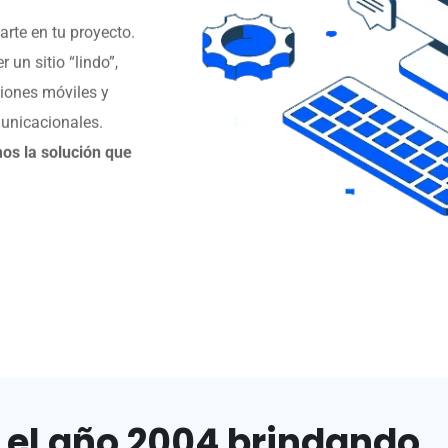
rte en tu proyecto.
un sitio “lindo”,
siones móviles y
municacionales.
s la solución que
 el año 2004 brindando