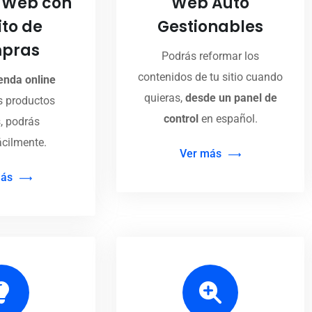
 Web con
Web Auto
ito de
Gestionables
pras
Podrás reformar los
contenidos de tu sitio cuando
ienda online
quieras,
desde un panel de
s productos
control
en español.
s, podrás
ácilmente.
Ver más
más