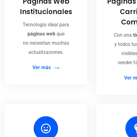
Páginas Web
Páginas
Institucionales
Carr
Com
Tecnología ideal para
páginas web
que
Con una
t
no necesitan muchas
y todos tu
actualizaciones.
visible
vender f
Ver más
Ver 