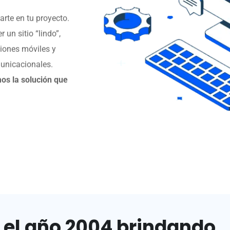
rte en tu proyecto.
un sitio “lindo”,
siones móviles y
municacionales.
s la solución que
 el año 2004 brindando