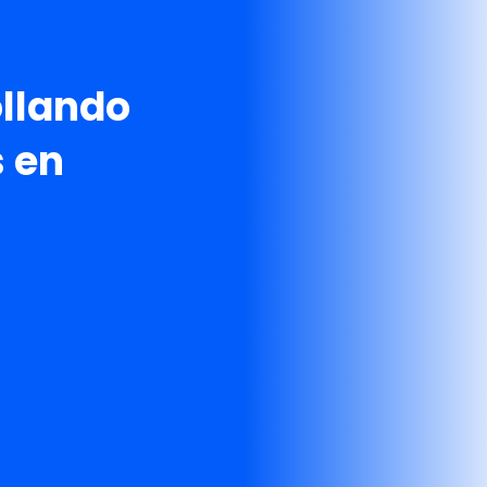
ollando
 en