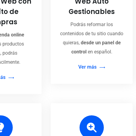
 Web con
Web Auto
ito de
Gestionables
pras
Podrás reformar los
contenidos de tu sitio cuando
ienda online
quieras,
desde un panel de
s productos
control
en español.
s, podrás
ácilmente.
Ver más
más