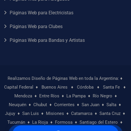
Páginas Web para Electricistas
Páginas Web para Clubes
Páginas Web para Bandas y Artistas
Realizamos Diseño de Páginas Web en toda la Argentina: ♦
Capital Federal
♦
Buenos Aires
♦
Córdoba
♦
Santa Fe
♦
Mendoza
♦
Entre Ríos
♦
La Pampa
♦
Río Negro
♦
Neuquén
♦
Chubut
♦
Corrientes
♦
San Juan
♦
Salta
♦
Jujuy
♦
San Luis
♦
Misiones
♦
Catamarca
♦
Santa Cruz
♦
Tucumán
♦
La Rioja
♦
Formosa
♦
Santiago del Estero
♦